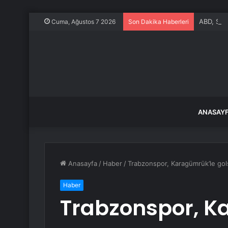
ABD, Suu
Cuma, Ağustos 7 2026
Son Dakika Haberleri
ANASAY
Anasayfa
/
Haber
/
Trabzonspor, Karagümrük’le gol
Haber
Trabzonspor, K