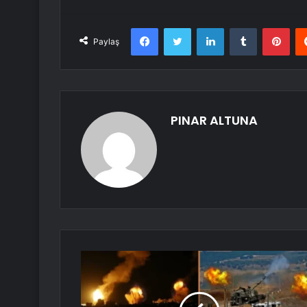
Facebook
Twitter
LinkedIn
Tumblr
Pint
Paylaş
PINAR ALTUNA