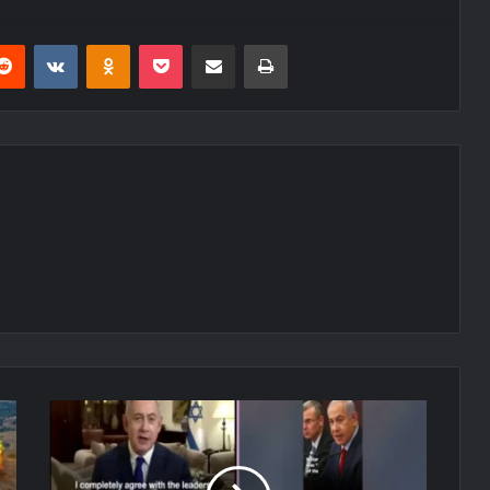
erest
Reddit
VKontakte
Odnoklassniki
Pocket
E-Posta ile paylaş
Yazdır