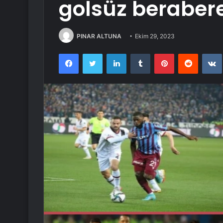
golsüz berabere
PINAR ALTUNA
Ekim 29, 2023
Facebook
Twitter
LinkedIn
Tumblr
Pinterest
Reddit