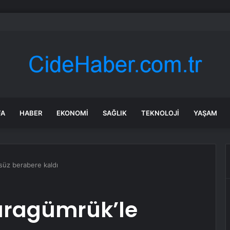
di Arabistan ile nükleer program anlaşmasını duyuracak
FA
HABER
EKONOMI
SAĞLIK
TEKNOLOJI
YAŞAM
süz berabere kaldı
aragümrük’le