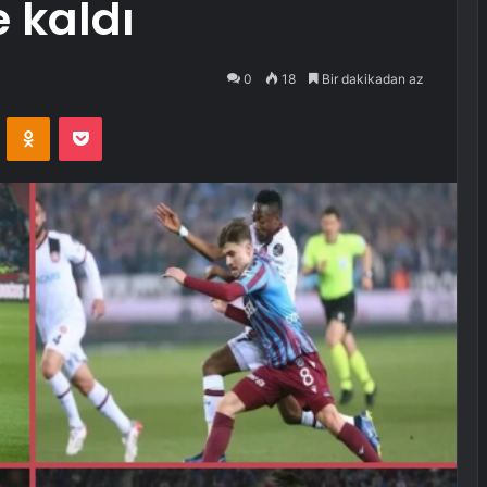
 kaldı
0
18
Bir dakikadan az
VKontakte
Odnoklassniki
Pocket