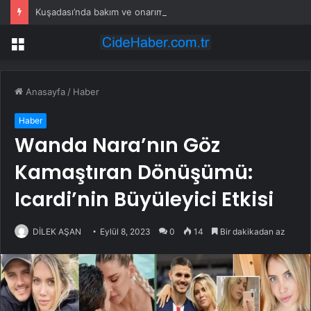
Kuşadası’nda bakım ve onarım çalışmaları hız kesmiyor
Menü
Anasayfa
/
Haber
Haber
Wanda Nara’nın Göz
Kamaştıran Dönüşümü:
Icardi’nin Büyüleyici Etkisi
DİLEK AŞAN
Eylül 8, 2023
0
14
Bir dakikadan az