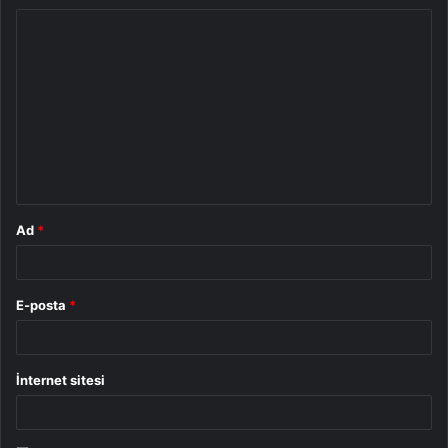
Y
o
r
u
m
*
Ad
*
E-posta
*
İnternet sitesi