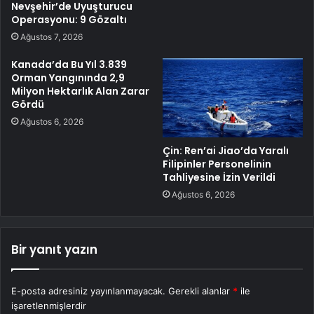
Nevşehir’de Uyuşturucu
Operasyonu: 9 Gözaltı
Ağustos 7, 2026
Kanada’da Bu Yıl 3.839
Orman Yangınında 2,9
Milyon Hektarlık Alan Zarar
Gördü
Ağustos 6, 2026
Çin: Ren’ai Jiao’da Yaralı
Filipinler Personelinin
Tahliyesine İzin Verildi
Ağustos 6, 2026
Bir yanıt yazın
E-posta adresiniz yayınlanmayacak.
Gerekli alanlar
*
ile
işaretlenmişlerdir