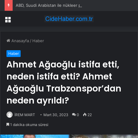
ABD, Suudi Arabistan ile nükleer program anlaşmasını duyuracak
Menü
Anasayfa
/
Haber
Haber
Ahmet Ağaoğlu istifa etti,
neden istifa etti? Ahmet
Ağaoğlu Trabzonspor’dan
neden ayrıldı?
İREM MART
Mart 30, 2023
0
22
1 dakika okuma süresi