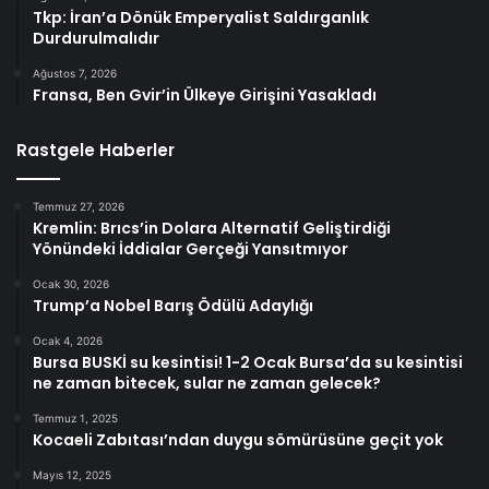
Tkp: İran’a Dönük Emperyalist Saldırganlık
Durdurulmalıdır
Ağustos 7, 2026
Fransa, Ben Gvir’in Ülkeye Girişini Yasakladı
Rastgele Haberler
Temmuz 27, 2026
Kremlin: Brıcs’in Dolara Alternatif Geliştirdiği
Yönündeki İddialar Gerçeği Yansıtmıyor
Ocak 30, 2026
Trump’a Nobel Barış Ödülü Adaylığı
Ocak 4, 2026
Bursa BUSKİ su kesintisi! 1-2 Ocak Bursa’da su kesintisi
ne zaman bitecek, sular ne zaman gelecek?
Temmuz 1, 2025
Kocaeli Zabıtası’ndan duygu sömürüsüne geçit yok
Mayıs 12, 2025