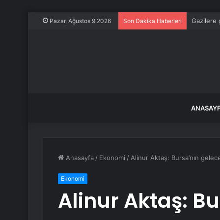
Gazilere 
Pazar, Ağustos 9 2026
Son Dakika Haberleri
ANASAY
Anasayfa
/
Ekonomi
/
Alinur Aktaş: Bursa’nın gele
Ekonomi
Alinur Aktaş: B