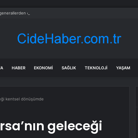
generallerden emirle sürpriz ziyaret
FA
HABER
EKONOMI
SAĞLIK
TEKNOLOJI
YAŞAM
ceği kentsel dönüşümde
ursa’nın geleceği