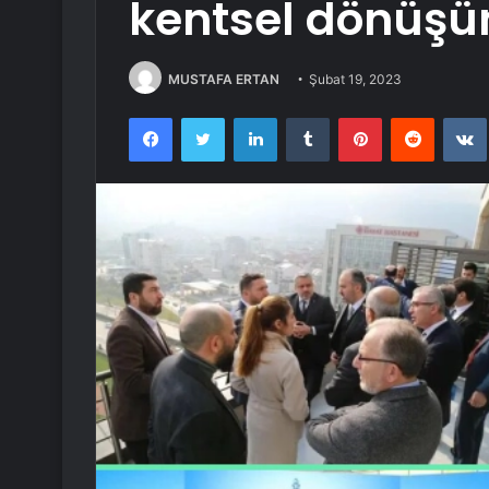
kentsel dönüş
MUSTAFA ERTAN
Şubat 19, 2023
Facebook
Twitter
LinkedIn
Tumblr
Pinterest
Reddit