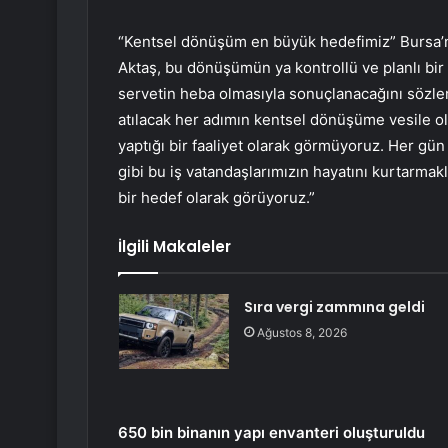
“Kentsel dönüşüm en büyük hedefimiz” Bursa’
Aktaş, bu dönüşümün ya kontrollü ve planlı bir 
servetin heba olmasıyla sonuçlanacağını sözler
atılacak her adımın kentsel dönüşüme vesile ola
yaptığı bir faaliyet olarak görmüyoruz. Her g
gibi bu iş vatandaşlarımızın hayatını kurtarma
bir hedef olarak görüyoruz.”
İlgili Makaleler
Sıra vergi zammına geldi
Ağustos 8, 2026
650 bin binanın yapı envanteri oluşturuldu