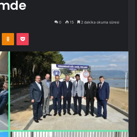
ümde
0
15
2 dakika okuma süresi
VKontakte
Odnoklassniki
Pocket