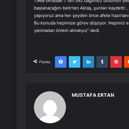
1.968 binadaki 7 bin 592 bağımsız bölümün yıkı
başlanacağını belirten Aktaş, şunları kaydetti: 
yapıyoruz ama her şeyden önce afete hazırla
Bu konuda hepimize görev düşüyor. Hepimiz eli
yanmadan önlem almalıyız” dedi.
Facebook
Twitter
LinkedIn
Tumblr
Pint
Paylaş
MUSTAFA ERTAN