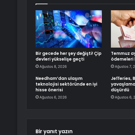
Bir gecede her şey değişti! Çip
Temmuz ay
devleri yükselişe geçti
ödemeleri 
Ağustos 8, 2026
Ağustos 7, 
Needham’dan ulaşım
Jefferies, 
teknolojisi sektöründe en iyi
yavaşlamas
hisse önerisi
düşürdü
Ağustos 6, 2026
Ağustos 6, 
Bir yanıt yazın