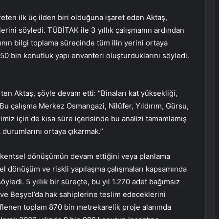
eten ilk üç ilden biri olduğuna işaret eden Aktaş,
lerini söyledi. TÜBİTAK ile 3 yıllık çalışmanın ardından
ın bilgi toplama sürecinde tüm ilin yerini ortaya
650 bin konutluk yapı envanteri oluşturduklarını söyledi.
ten Aktaş, şöyle devam etti: “Binaları kat yüksekliği,
z. Bu çalışma Merkez Osmangazi, Nilüfer, Yıldırım, Gürsu,
erimiz için de kısa süre içerisinde bu analizi tamamlamış
k durumlarını ortaya çıkarmak.”
de kentsel dönüşümün devam ettiğini veya planlama
el dönüşüm ve riskli yapılaşma çalışmaları kapsamında
yledi. 5 yıllık bir süreçte, bu yıl 1.270 adet bağımsız
 ve Beşyol’da hak sahiplerine teslim edeceklerini
lenen toplam 870 bin metrekarelik proje alanında