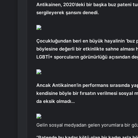
Antikainen, 2020’deki bir başka buz pateni tu
sergileyerek şansını denedi.
Çocukluğundan beri en büyük hayalinin ‘buz 
böylesine değerli bir etkinlikte sahne almas
LGBTİ+ sporcuların görünürlüğü açısından değe
Ancak Antikainen’in performans sırasında yaptı
kendisine böyle bir fırsatın verilmesi sosyal 
da eksik olmadı…
Gelin sosyal medyadan gelen yorumlara bir gö
“Patende bu kadar kötü olan bir kadın asla bö