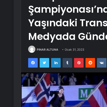
Şampiyonası’nd
Yaşındaki Trans
Medyada Günd
PINAR ALTUNA
Ocak 31, 2023
Facebook
Twitter
LinkedIn
Tumblr
Pinterest
Reddit