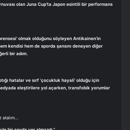
rnuvası olan Juna Cup’ta Japon esintili bir performans
prensesi’ olmak olduğunu söyleyen Antikainen’in
ı hem kendisi hem de sporda şansını deneyen diğer
rli bir adım.
ğı hatalar ve sırf ‘çocukluk hayali’ olduğu için
medyada eleştirilere yol açarken, transfobik yorumlar
z atalım…
yle bir şovda yer almazdı.”