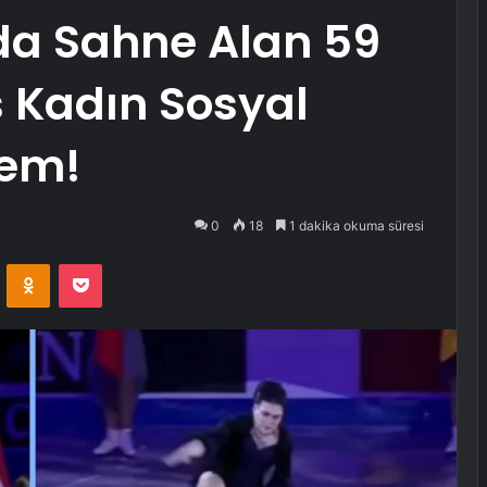
a Sahne Alan 59
 Kadın Sosyal
em!
0
18
1 dakika okuma süresi
VKontakte
Odnoklassniki
Pocket