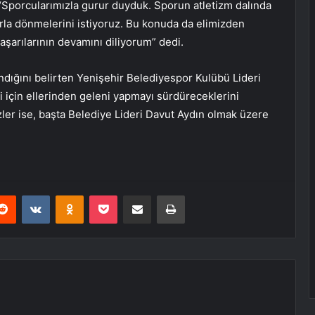
“Sporcularımızla gurur duyduk. Sporun atletizm dalında
arla dönmelerini istiyoruz. Bu konuda da elimizden
aşarılarının devamını diliyorum” dedi.
ndığını belirten Yenişehir Belediyespor Kulübü Lideri
i için ellerinden geleni yapmayı sürdüreceklerini
Özler ise, başta Belediye Lideri Davut Aydın olmak üzere
.
erest
Reddit
VKontakte
Odnoklassniki
Pocket
E-Posta ile paylaş
Yazdır