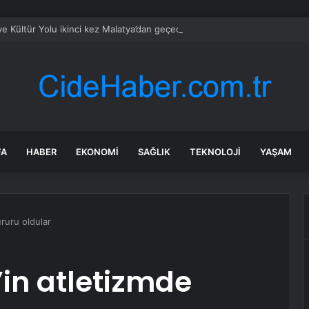
ye Kültür Yolu ikinci kez Malatya’dan geçecek
FA
HABER
EKONOMI
SAĞLIK
TEKNOLOJI
YAŞAM
ururu oldular
’in atletizmde