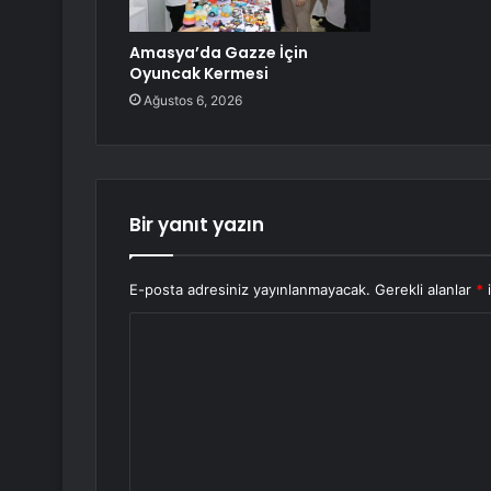
Amasya’da Gazze İçin
Oyuncak Kermesi
Ağustos 6, 2026
Bir yanıt yazın
E-posta adresiniz yayınlanmayacak.
Gerekli alanlar
*
i
Y
o
r
u
m