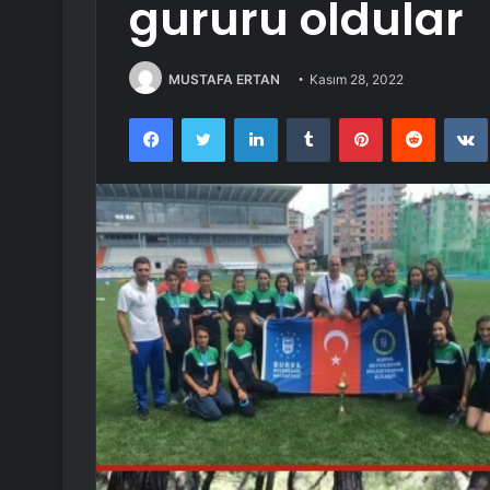
gururu oldular
MUSTAFA ERTAN
Kasım 28, 2022
Facebook
Twitter
LinkedIn
Tumblr
Pinterest
Reddit