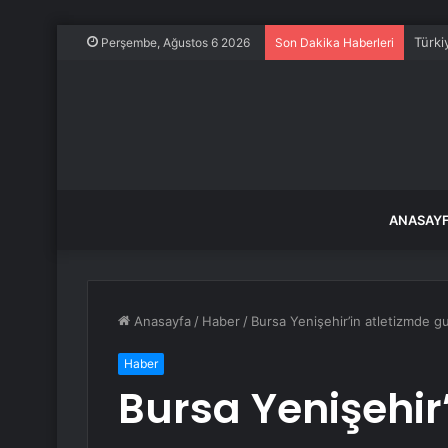
Türki
Perşembe, Ağustos 6 2026
Son Dakika Haberleri
ANASAY
Anasayfa
/
Haber
/
Bursa Yenişehir’in atletizmde g
Haber
Bursa Yenişehir