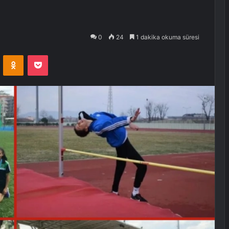
0
24
1 dakika okuma süresi
VKontakte
Odnoklassniki
Pocket