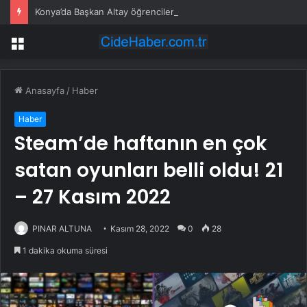
Konya’da Başkan Altay öğrencilerin heyecanına ortak oldu
Menü
Anasayfa
/
Haber
Haber
Steam’de haftanın en çok
satan oyunları belli oldu! 21
– 27 Kasım 2022
PINAR ALTUNA
Kasım 28, 2022
0
28
1 dakika okuma süresi