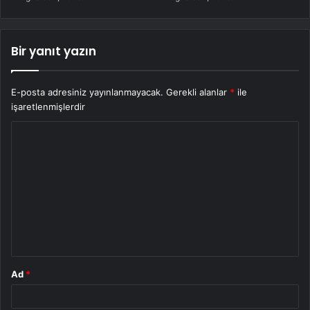
Bir yanıt yazın
E-posta adresiniz yayınlanmayacak.
Gerekli alanlar
*
ile
işaretlenmişlerdir
Y
o
r
u
m
*
Ad
*