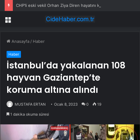
CHP’li eski vekil Orhan Ziya Diren hayatını kaybetti
Menü
Anasayfa
/
Haber
Haber
İstanbul’da yakalanan 108
hayvan Gaziantep’te
koruma altına alındı
MUSTAFA ERTAN
Ocak 8, 2023
0
19
1 dakika okuma süresi