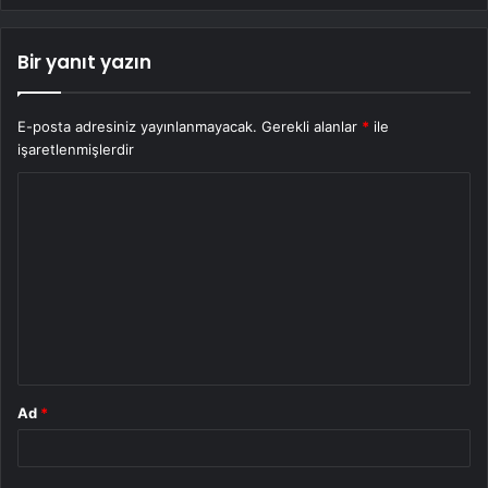
Bir yanıt yazın
E-posta adresiniz yayınlanmayacak.
Gerekli alanlar
*
ile
işaretlenmişlerdir
Y
o
r
u
m
*
Ad
*