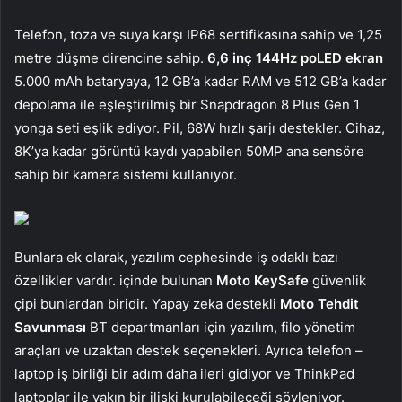
Telefon, toza ve suya karşı IP68 sertifikasına sahip ve 1,25
metre düşme direncine sahip.
6,6 inç 144Hz poLED ekran
5.000 mAh bataryaya, 12 GB’a kadar RAM ve 512 GB’a kadar
depolama ile eşleştirilmiş bir Snapdragon 8 Plus Gen 1
yonga seti eşlik ediyor. Pil, 68W hızlı şarjı destekler. Cihaz,
8K’ya kadar görüntü kaydı yapabilen 50MP ana sensöre
sahip bir kamera sistemi kullanıyor.
Bunlara ek olarak, yazılım cephesinde iş odaklı bazı
özellikler vardır. içinde bulunan
Moto KeySafe
güvenlik
çipi bunlardan biridir. Yapay zeka destekli
Moto Tehdit
Savunması
BT departmanları için yazılım, filo yönetim
araçları ve uzaktan destek seçenekleri. Ayrıca telefon –
laptop iş birliği bir adım daha ileri gidiyor ve ThinkPad
laptoplar ile yakın bir ilişki kurulabileceği söyleniyor.