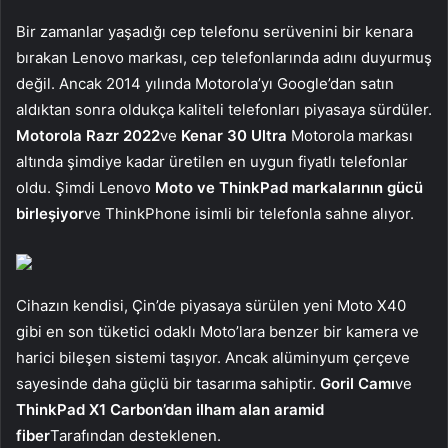
Bir zamanlar yaşadığı cep telefonu serüvenini bir kenara
bırakan Lenovo markası, cep telefonlarında adını duyurmuş
değil. Ancak 2014 yılında Motorola’yı Google’dan satın
aldıktan sonra oldukça kaliteli telefonları piyasaya sürdüler.
Motorola Razr 2022
ve
Kenar 30 Ultra
Motorola markası
altında şimdiye kadar üretilen en uygun fiyatlı telefonlar
oldu. Şimdi Lenovo
Moto ve ThinkPad markalarının gücü
birleşiyor
ve ThinkPhone isimli bir telefonla sahne alıyor.
Cihazın kendisi, Çin’de piyasaya sürülen yeni Moto X40
gibi en son tüketici odaklı Moto’lara benzer bir kamera ve
harici bileşen sistemi taşıyor. Ancak alüminyum çerçeve
sayesinde daha güçlü bir tasarıma sahiptir.
Goril Camı
ve
ThinkPad X1 Carbon’dan ilham alan aramid
fiber
Tarafından desteklenen.