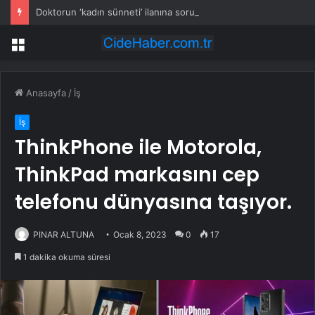
Doktorun ‘kadın sünneti’ ilanına soruşturma
Menü
Anasayfa
/
İş
İş
ThinkPhone ile Motorola,
ThinkPad markasını cep
telefonu dünyasına taşıyor.
PINAR ALTUNA
Ocak 8, 2023
0
17
1 dakika okuma süresi