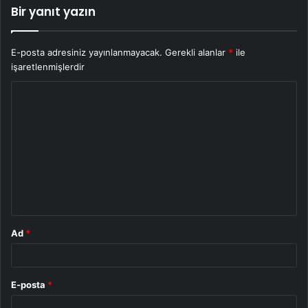
Bir yanıt yazın
E-posta adresiniz yayınlanmayacak.
Gerekli alanlar
*
ile
işaretlenmişlerdir
Y
o
r
u
m
*
Ad
*
E-posta
*