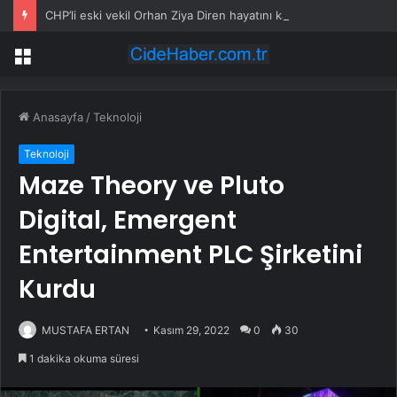
CHP’li eski vekil Orhan Ziya Diren hayatını kaybetti
Menü
Anasayfa
/
Teknoloji
Teknoloji
Maze Theory ve Pluto
Digital, Emergent
Entertainment PLC Şirketini
Kurdu
MUSTAFA ERTAN
Kasım 29, 2022
0
30
1 dakika okuma süresi