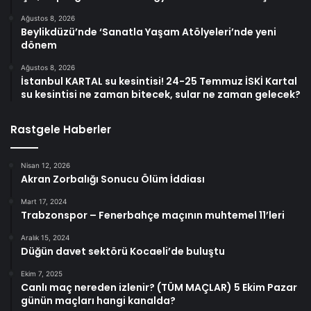
Ağustos 8, 2026
Beylikdüzü’nde ‘Sanatla Yaşam Atölyeleri’nde yeni
dönem
Ağustos 8, 2026
İstanbul KARTAL su kesintisi! 24-25 Temmuz İSKİ Kartal
su kesintisi ne zaman bitecek, sular ne zaman gelecek?
Rastgele Haberler
Nisan 12, 2026
Akran Zorbalığı Sonucu Ölüm İddiası
Mart 17, 2024
Trabzonspor – Fenerbahçe maçının muhtemel 11’leri
Aralık 15, 2024
Düğün davet sektörü Kocaeli’de buluştu
Ekim 7, 2025
Canlı maç nereden izlenir? (TÜM MAÇLAR) 5 Ekim Pazar
günün maçları hangi kanalda?