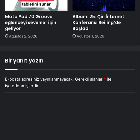
Moto Pad 70 Groove
Albüm: 25. Çin İnternet
eğlenceyi sevenler için
Konferansı Beijing’de
geliyor
Başladı
Ağustos 2, 2026
Ağustos 1, 2026
Bir yanıt yazın
E-posta adresiniz yayınlanmayacak.
Gerekli alanlar
*
ile
işaretlenmişlerdir
Y
o
r
u
m