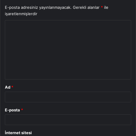
E-posta adresiniz yayınlanmayacak.
Gerekli alanlar
*
ile
işaretlenmişlerdir
Y
o
r
u
m
*
Ad
*
E-posta
*
İnternet sitesi