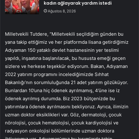
kadın ağlayarak yardım istedi
Ağustos 8, 2026
Milletvekili Tutdere, “Milletvekili seçildiğim günden bu
yana takip ettiğimiz ve her platformda lisana getirdiğimiz
Adıyaman 150 yataklı devlet hastanesinin yer teslimi
yapıldı, inşaatına başlanılacak, bu hususta emeği geçen
sizlere ve herkese teşekkür ediyorum. Bakan, Adıyaman
2022 yatırım programını incelediğimizde Sıhhat
Bakanlığı’nın sorumluluğunda 21 adet yatırım gözüküyor.
Bunlardan 10’una hiç ödenek ayrılmamış, 4’üne ise iz
ödenek ayrılmış durumda. Biz 2023 bütçenizde bu
yatırımlara ödenek ayrılmasını bekliyoruz. Ayrıca, ilimizin
uzman doktor eksiklikleri var. Göz, dermatoloji, çocuk
nörolojisi, çocuk hematolojisi, çocuk kardiyolojisi ve
radyasyon onkolojisi bölümlerinde uzman doktora
ihtiyacımız var. Adıyaman’ımız bu kısımlarda tabip