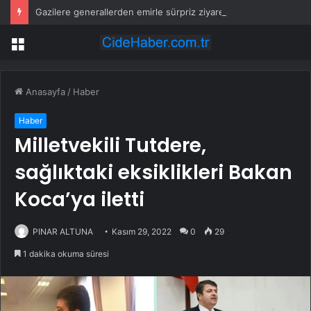
Gazilere generallerden emirle sürpriz ziyaret
Menü
Anasayfa
/
Haber
Haber
Milletvekili Tutdere,
sağlıktaki eksiklikleri Bakan
Koca’ya iletti
PINAR ALTUNA
Kasım 29, 2022
0
29
1 dakika okuma süresi